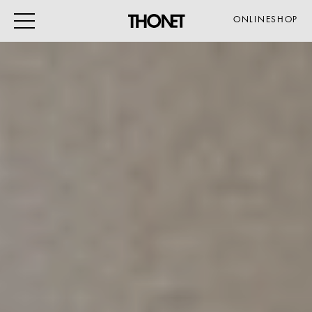
ONLINESHOP
ARBEITEN
WOHNEN
VERANSTALTUNG
GASTRO & HOTEL
ALLE PRODUKTE
Magazin
Service