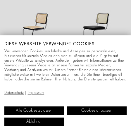
DIESE WEBSEITE VERWENDET COOKIES
Wir verwenden Cookies, um Inhalte und Anzeigen zu personalisieren,
Funktionen für soziale Medien anbieten zu können und die Zugriffe auf
S 32 V
S 32 SPV
unsere Website zu analysieren. Außerdem geben wir Informationen zu Ihrer
Verwendung unserer Website an unsere Partner für soziale Medien,
FREISCHWINGERSESSEL
FREISCHWINGER
Werbung und Analysen weiter. Unsere Partner führen diese Informationen
möglicherweise mit weiteren Daten zusammen, die Sie ihnen bereitgestellt
haben oder die sie im Rahmen Ihrer Nutzung der Dienste gesammelt haben.
Datenschutz
|
Impressum
Alle Cookies zulassen
Cookies anpassen
Ablehnen