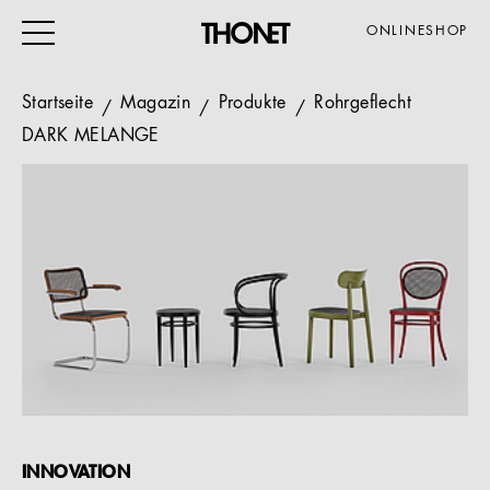
ONLINESHOP
Startseite
Magazin
Produkte
Rohrgeflecht
DARK MELANGE
ARBEITEN
WOHNEN
VERANSTALTUNG
GASTRO & HOTEL
ALLE PRODUKTE
Magazin
Service
INNOVATION