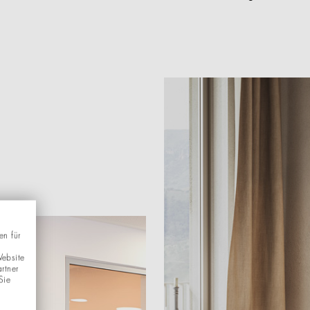
.
en für
Website
rtner
Sie