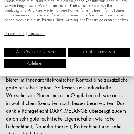
unsere Website zu analysieren. Außerdem geben wir Informationen zu Ihrer
Verwendung unserer Website an unsere Partner für soziale Medien,
Das dunkle Rohrgeflecht DARK MELANGE changiert
Werbung und Analysen weiter. Unsere Partner führen diese Informationen
möglicherweise mit weiteren Daten zusammen, die Sie ihnen bereitgestellt
effektvoll zwischen sattem Schwarz, dunklem
haben oder die sie im Rahmen Ihrer Nutzung der Dienste gesammelt haben.
Schokobraun und helleren Naturtönen. Durch den
natürlich reaktiven Färbeprozess kommt es zu leichten
Datenschutz
|
Impressum
Unregelmäßigkeiten in der Farbgebung, die dem
Material seinen besonders individuellen Ausdruck
Alle Cookies zulassen
Cookies anpassen
verleihen. Die Schönheit des Naturprodukts und seine
Ablehnen
Beschaffenheit werden auf diese Weise besonders
herausgearbeitet und akzentuiert. DARK MELANGE
bietet im innenarchitektonischen Kontext eine zusätzliche
gestalterische Option. So lassen sich individuelle
Wünsche von Planer:innen im Objektbereich wie auch
in wohnlichen Szenarien noch besser beantworten. Das
dunkle Rohrgeflecht DARK MELANGE überzeugt zudem
durch sehr gute technische Eigenschaften wie hohe
Lichtechtheit, Dauerhaltbarkeit, Reibechtheit und hohe