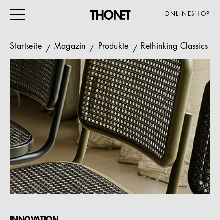
ONLINESHOP
Startseite
Magazin
Produkte
Rethinking Classics
ARBEITEN
WOHNEN
VERANSTALTUNG
GASTRO & HOTEL
ALLE PRODUKTE
Magazin
Service