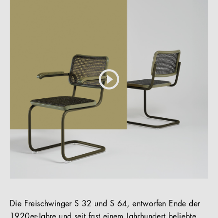
Die Freischwinger S 32 und S 64, entworfen Ende der
1920er-Jahre und seit fast einem Jahrhundert beliebte