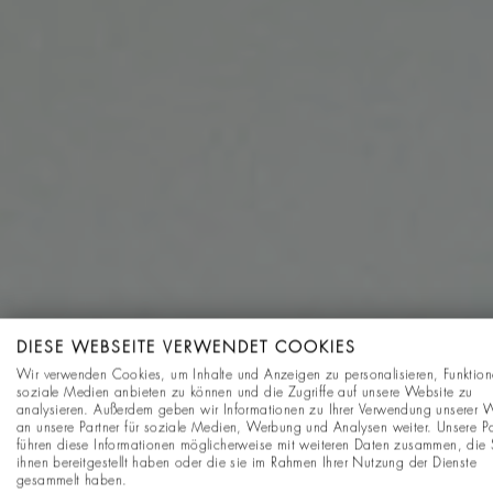
DIESE WEBSEITE VERWENDET COOKIES
Wir verwenden Cookies, um Inhalte und Anzeigen zu personalisieren, Funktion
soziale Medien anbieten zu können und die Zugriffe auf unsere Website zu
analysieren. Außerdem geben wir Informationen zu Ihrer Verwendung unserer 
an unsere Partner für soziale Medien, Werbung und Analysen weiter. Unsere Pa
führen diese Informationen möglicherweise mit weiteren Daten zusammen, die 
ihnen bereitgestellt haben oder die sie im Rahmen Ihrer Nutzung der Dienste
gesammelt haben.