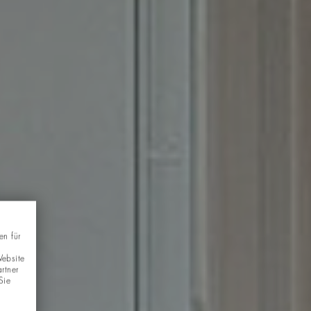
en für
Website
rtner
Sie