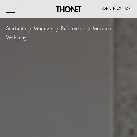
ONLINESHOP
Startseite
Magazin
Referenzen
Maisonett-
Wohnung
ARBEITEN
WOHNEN
VERANSTALTUNG
GASTRO & HOTEL
ALLE PRODUKTE
Magazin
Service