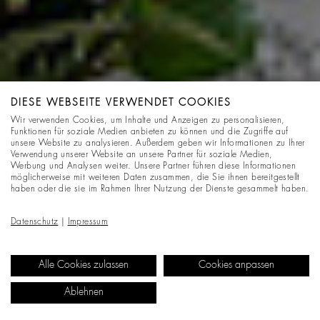
DIESE WEBSEITE VERWENDET COOKIES
Wir verwenden Cookies, um Inhalte und Anzeigen zu personalisieren,
Funktionen für soziale Medien anbieten zu können und die Zugriffe auf
unsere Website zu analysieren. Außerdem geben wir Informationen zu Ihrer
Verwendung unserer Website an unsere Partner für soziale Medien,
Werbung und Analysen weiter. Unsere Partner führen diese Informationen
möglicherweise mit weiteren Daten zusammen, die Sie ihnen bereitgestellt
haben oder die sie im Rahmen Ihrer Nutzung der Dienste gesammelt haben.
Datenschutz
|
Impressum
Alle Cookies zulassen
Cookies anpassen
Ablehnen