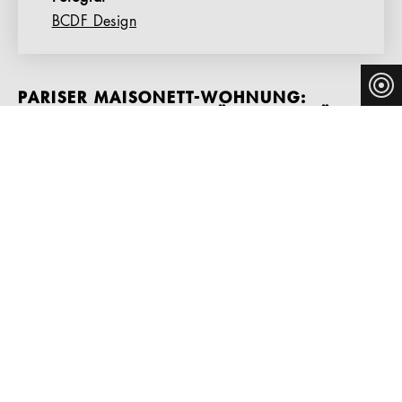
BCDF Design
PARISER MAISONETT-WOHNUNG:
MINIMALISTISCHE GEMÜTLICHKEIT ÜBER
DEN DÄCHERN VON PARIS
Paris ist bekannt für seine breiten Boulevards und
luftigen Plätze, die im 19. Jahrhundertentstanden sind.
Die Zeit des mittelalterlichen Paris mit seinen kleinen
Gassen war damit passé. Einer der vielen weiteren
Einflüsse, die das heutige Stadtbild prägen, ist die
Bauweise der 1960er-Jahre. Hohe Wohnhäuser mit
offenen und zugleich verspielten Raumkonzepten im
Inneren gaben neue Impulse für das städtische Wohnen.
So auch in einer von Véronique Cotrel umgestalteten
Maisonette-Wohnung im 19. und 20. Stock eines