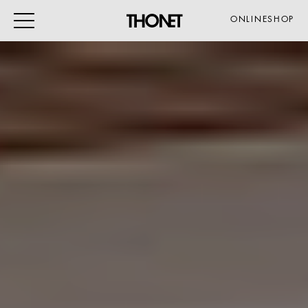
ONLINESHOP
ARBEITEN
WOHNEN
VERANSTALTUNG
GASTRO & HOTEL
ALLE PRODUKTE
Magazin
Service