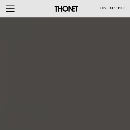
ONLINESHOP
ARBEITEN
WOHNEN
VERANSTALTUNG
GASTRO & HOTEL
ALLE PRODUKTE
Magazin
Service