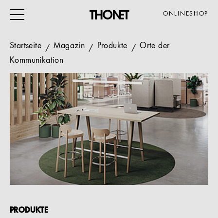
ONLINESHOP
Startseite
Magazin
Produkte
Orte der
Kommunikation
ARBEITEN
WOHNEN
VERANSTALTUNG
GASTRO & HOTEL
ALLE PRODUKTE
Magazin
Service
PRODUKTE