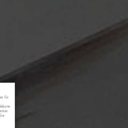
en für
Website
rtner
Sie