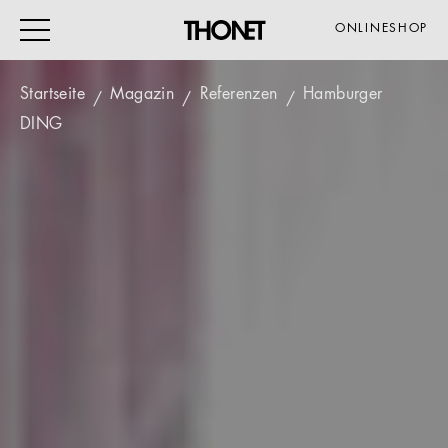
ONLINESHOP
Startseite
Magazin
Referenzen
Hamburger
DING
ARBEITEN
WOHNEN
VERANSTALTUNG
GASTRO & HOTEL
ALLE PRODUKTE
Magazin
Service