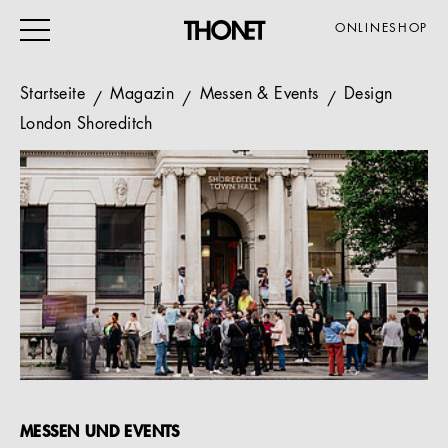
ONLINESHOP
Startseite
Magazin
Messen & Events
Design
London Shoreditch
ARBEITEN
WOHNEN
VERANSTALTUNG
GASTRO & HOTEL
ALLE PRODUKTE
Magazin
Service
MESSEN UND EVENTS