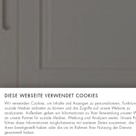
DIESE WEBSEITE VERWENDET COOKIES
Wir verwenden Cookies, um Inhalte und Anzeigen zu personalisieren, Funktion
soziale Medien anbieten zu können und die Zugriffe auf unsere Website zu
analysieren. Außerdem geben wir Informationen zu Ihrer Verwendung unserer 
an unsere Partner für soziale Medien, Werbung und Analysen weiter. Unsere Pa
führen diese Informationen möglicherweise mit weiteren Daten zusammen, die 
ihnen bereitgestellt haben oder die sie im Rahmen Ihrer Nutzung der Dienste
gesammelt haben.