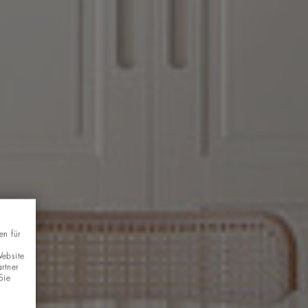
en für
Website
rtner
Sie