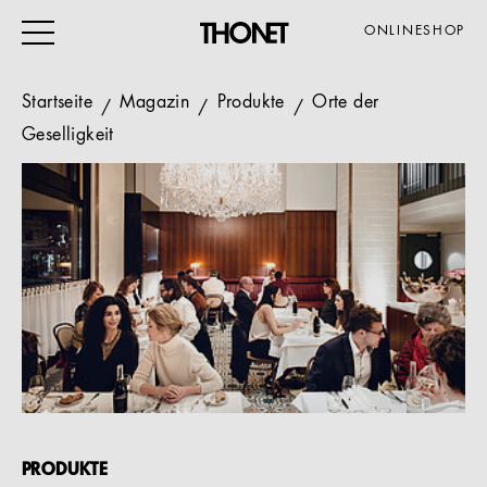
ONLINESHOP
Startseite
Magazin
Produkte
Orte der
Geselligkeit
ARBEITEN
WOHNEN
VERANSTALTUNG
GASTRO & HOTEL
ALLE PRODUKTE
Magazin
Service
PRODUKTE