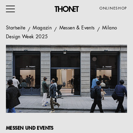
ONLINESHOP
Startseite
Magazin
Messen & Events
Milano
Design Week 2025
ARBEITEN
WOHNEN
VERANSTALTUNG
GASTRO & HOTEL
ALLE PRODUKTE
Magazin
Service
MESSEN UND EVENTS