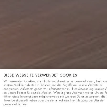
DIESE WEBSEITE VERWENDET COOKIES
Wir verwenden Cookies, um Inhalte und Anzeigen zu personalisieren, Funktion
soziale Medien anbieten zu können und die Zugriffe auf unsere Website zu
analysieren. Außerdem geben wir Informationen zu Ihrer Verwendung unserer 
an unsere Partner für soziale Medien, Werbung und Analysen weiter. Unsere Pa
führen diese Informationen möglicherweise mit weiteren Daten zusammen, die 
ihnen bereitgestellt haben oder die sie im Rahmen Ihrer Nutzung der Dienste
gesammelt haben.