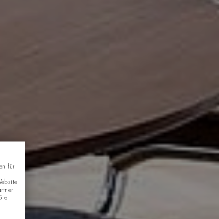
en für
Website
rtner
Sie