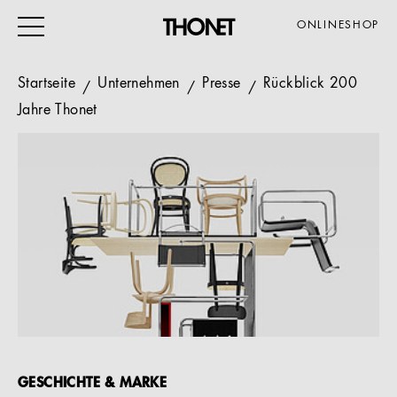
ONLINESHOP
Startseite
Unternehmen
Presse
Rückblick 200
Jahre Thonet
ARBEITEN
WOHNEN
VERANSTALTUNG
GASTRO & HOTEL
ALLE PRODUKTE
Magazin
Service
GESCHICHTE & MARKE