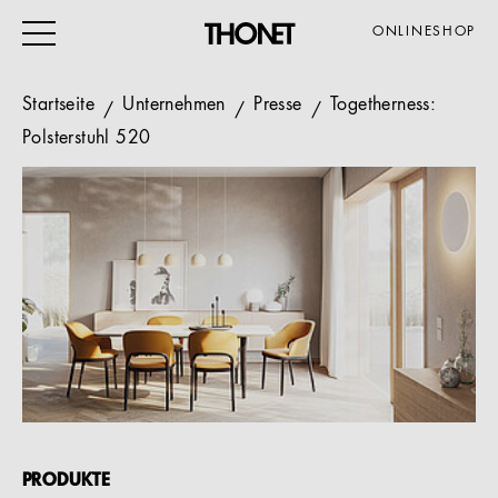
ONLINESHOP
Startseite
Unternehmen
Presse
Togetherness:
Polsterstuhl 520
ARBEITEN
WOHNEN
VERANSTALTUNG
GASTRO & HOTEL
ALLE PRODUKTE
Magazin
Service
PRODUKTE