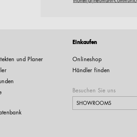
thonet(at)neumann-communic
Einkaufen
tekten und Planer
Onlineshop
ler
Händler finden
unden
Besuchen Sie uns
e
atenbank