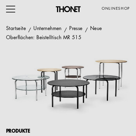
ONLINESHOP
Startseite
Unternehmen
Presse
Neue
Oberflächen: Beistelltisch MR 515
ARBEITEN
WOHNEN
VERANSTALTUNG
GASTRO & HOTEL
ALLE PRODUKTE
Magazin
Service
PRODUKTE