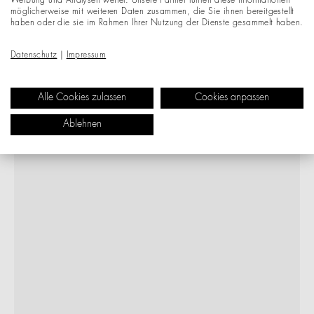
Werbung und Analysen weiter. Unsere Partner führen diese Informationen
möglicherweise mit weiteren Daten zusammen, die Sie ihnen bereitgestellt
haben oder die sie im Rahmen Ihrer Nutzung der Dienste gesammelt haben.
Datenschutz
|
Impressum
Alle Cookies zulassen
Cookies anpassen
Ablehnen