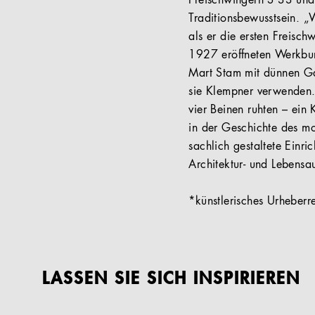
Freischwingern S 33 und 
Traditionsbewusstsein. „
als er die ersten Freisc
1927 eröffneten Werkbund
Mart Stam mit dünnen Ga
sie Klempner verwenden. 
vier Beinen ruhten – ein
in der Geschichte des m
sachlich gestaltete Einr
Architektur- und Lebensa
*künstlerisches Urheberr
LASSEN SIE SICH INSPIRIEREN