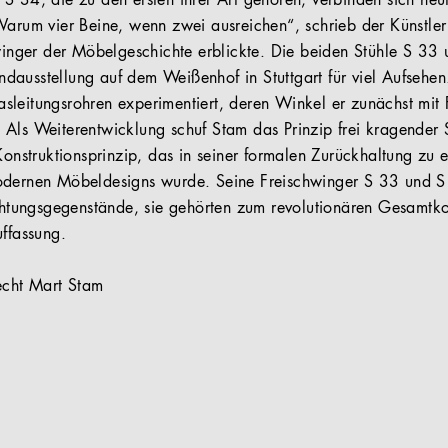
S 34, die zu den ersten ihrer Art gehören, verbinden sich heut
Warum vier Beine, wenn zwei ausreichen“, schrieb der Künstler
hwinger der Möbelgeschichte erblickte. Die beiden Stühle S 33
ausstellung auf dem Weißenhof in Stuttgart für viel Aufsehen
sleitungsrohren experimentiert, deren Winkel er zunächst mit
Als Weiterentwicklung schuf Stam das Prinzip frei kragender S
 Konstruktionsprinzip, das in seiner formalen Zurückhaltung zu 
odernen Möbeldesigns wurde. Seine Freischwinger S 33 und S
ichtungsgegenstände, sie gehörten zum revolutionären Gesamtk
uffassung.
echt Mart Stam