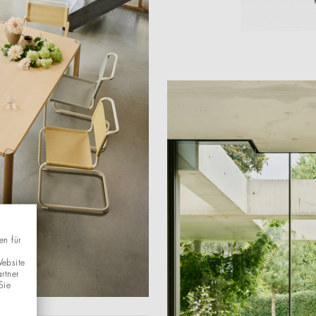
en für
Website
rtner
Sie