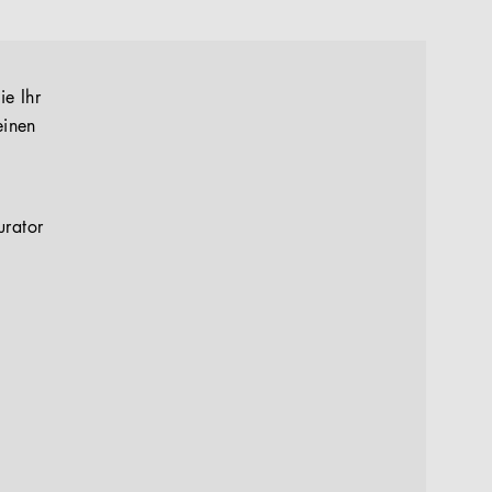
ie Ihr
einen
urator