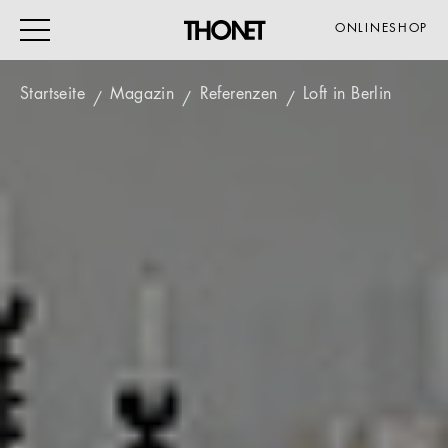
ONLINESHOP
Startseite
Magazin
Referenzen
Loft in Berlin
ARBEITEN
WOHNEN
VERANSTALTUNG
GASTRO & HOTEL
ALLE PRODUKTE
Magazin
Service