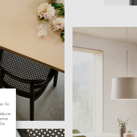
en für
Website
rtner
Sie