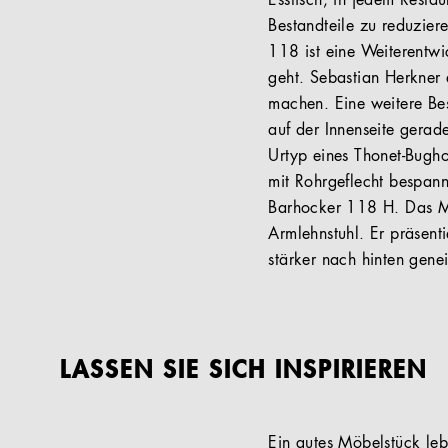
Esstisch, in jedem Restau
Bestandteile zu reduzier
118 ist eine Weiterentwi
geht. Sebastian Herkner 
machen. Eine weitere Beso
auf der Innenseite gerad
Urtyp eines Thonet-Bugh
mit Rohrgeflecht bespann
Barhocker 118 H. Das Mo
Armlehnstuhl. Er präsent
stärker nach hinten gene
LASSEN SIE SICH INSPIRIEREN
Ein gutes Möbelstück lebt