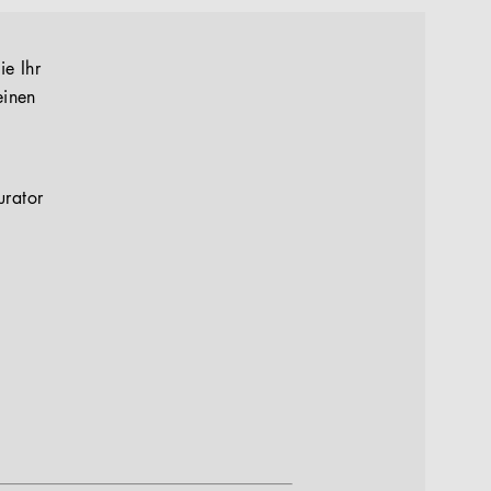
ie Ihr
einen
urator