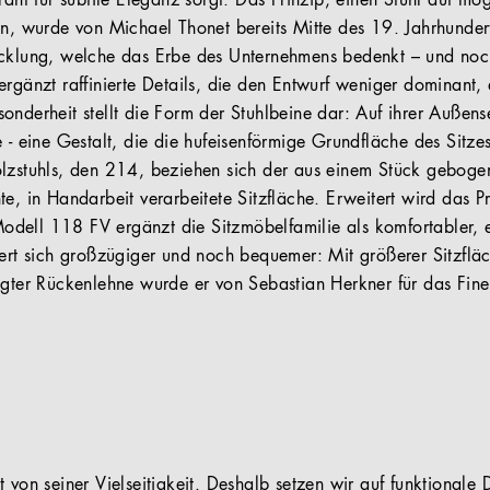
rant für subtile Eleganz sorgt. Das Prinzip, einen Stuhl auf mö
en, wurde von Michael Thonet bereits Mitte des 19. Jahrhundert
cklung, welche das Erbe des Unternehmens bedenkt – und noch
ergänzt raffinierte Details, die den Entwurf weniger dominant
nderheit stellt die Form der Stuhlbeine dar: Auf ihrer Außense
e - eine Gestalt, die die hufeisenförmige Grundfläche des Sitz
olzstuhls, den 214, beziehen sich der aus einem Stück geboge
te, in Handarbeit verarbeitete Sitzfläche. Erweitert wird das
dell 118 FV ergänzt die Sitzmöbelfamilie als komfortabler, 
iert sich großzügiger und noch bequemer: Mit größerer Sitzfläc
igter Rückenlehne wurde er von Sebastian Herkner für das Fine
 von seiner Vielseitigkeit. Deshalb setzen wir auf funktionale D