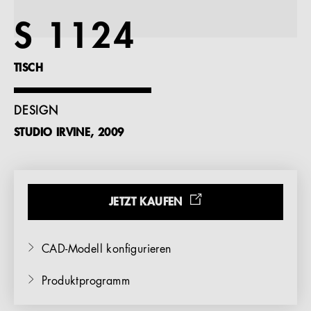
Referenzen
S 1124
Unternehmen
TISCH
DESIGN
STUDIO IRVINE, 2009
DE
JETZT KAUFEN
CAD-Modell konfigurieren
Produktprogramm