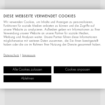
DIESE WEBSEITE VERWENDET COOKIES
Wir verwenden Cookies, um Inhalte und Anzeigen zu personalisieren,
Funktionen für soziale Medien anbieten zu können und die Zugriffe auf
unsere Website zu analysieren. Außerdem geben wir Informationen zu Ihrer
Verwendung unserer Website an unsere Partner für soziale Medien,
Werbung und Analysen weiter. Unsere Partner führen diese Informationen
möglicherweise mit weiteren Daten zusammen, die Sie ihnen bereitgestellt
haben oder die sie im Rahmen Ihrer Nutzung der Dienste gesammelt haben.
Datenschutz
|
Impressum
Alle Cookies zulassen
Cookies anpassen
Ablehnen