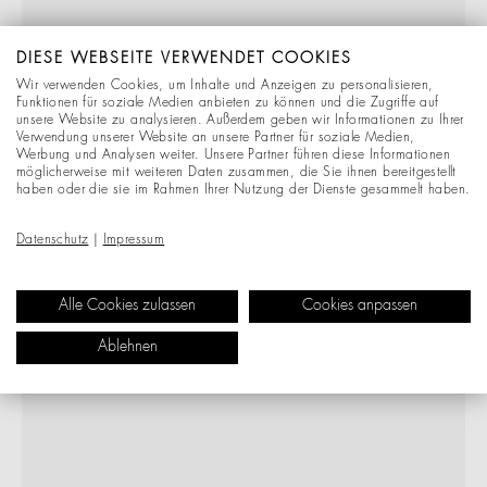
DIESE WEBSEITE VERWENDET COOKIES
Wir verwenden Cookies, um Inhalte und Anzeigen zu personalisieren,
Funktionen für soziale Medien anbieten zu können und die Zugriffe auf
unsere Website zu analysieren. Außerdem geben wir Informationen zu Ihrer
Verwendung unserer Website an unsere Partner für soziale Medien,
Werbung und Analysen weiter. Unsere Partner führen diese Informationen
möglicherweise mit weiteren Daten zusammen, die Sie ihnen bereitgestellt
haben oder die sie im Rahmen Ihrer Nutzung der Dienste gesammelt haben.
Datenschutz
|
Impressum
Alle Cookies zulassen
Cookies anpassen
Ablehnen