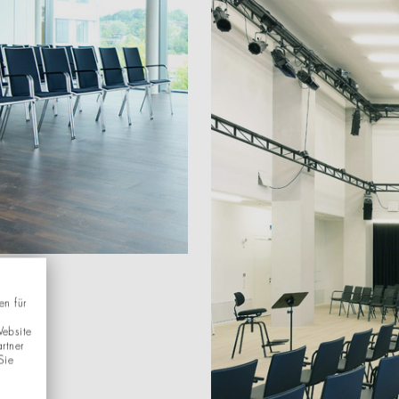
en für
Website
rtner
Sie