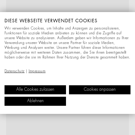
DIESE WEBSEITE VERWENDET COOKIES
Wir verwenden Cookies, um Inhalte und Anzeigen zu personalisieren,
Funktionen für soziale Medien anbieten zu können und die Zugriffe auf
unsere Website zu analysieren. Außerdem geben wir Informationen zu Ihrer
Verwendung unserer Website an unsere Partner für soziale Medien,
Werbung und Analysen weiter. Unsere Partner führen diese Informationen
möglicherweise mit weiteren Daten zusammen, die Sie ihnen bereitgestellt
haben oder die sie im Rahmen Ihrer Nutzung der Dienste gesammelt haben.
Datenschutz
|
Impressum
Alle Cookies zulassen
Cookies anpassen
Ablehnen