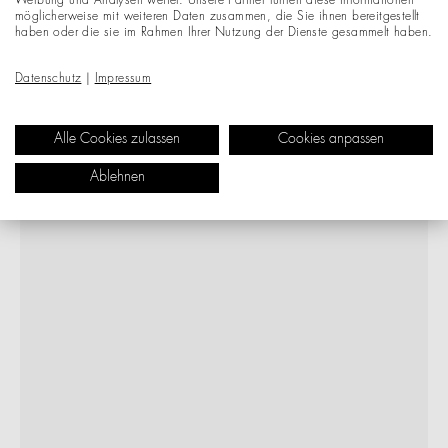
Werbung und Analysen weiter. Unsere Partner führen diese Informationen
möglicherweise mit weiteren Daten zusammen, die Sie ihnen bereitgestellt
haben oder die sie im Rahmen Ihrer Nutzung der Dienste gesammelt haben.
Datenschutz
|
Impressum
Alle Cookies zulassen
Cookies anpassen
Ablehnen