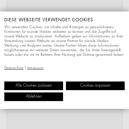
DIESE WEBSEITE VERWENDET COOKIES
Wir verwenden Cookies, um Inhalte und Anzeigen zu personalisieren,
Funktionen für soziale Medien anbieten zu können und die Zugriffe auf
unsere Website zu analysieren. Außerdem geben wir Informationen zu Ihrer
Verwendung unserer Website an unsere Partner für soziale Medien,
Werbung und Analysen weiter. Unsere Partner führen diese Informationen
möglicherweise mit weiteren Daten zusammen, die Sie ihnen bereitgestellt
haben oder die sie im Rahmen Ihrer Nutzung der Dienste gesammelt haben.
Datenschutz
|
Impressum
Alle Cookies zulassen
Cookies anpassen
Ablehnen