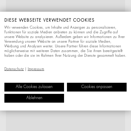
DIESE WEBSEITE VERWENDET COOKIES
Wir verwenden Cookies, um Inhalte und Anzeigen zu personalisieren,
Funktionen für soziale Medien anbieten zu können und die Zugriffe auf
unsere Website zu analysieren. Außerdem geben wir Informationen zu Ihrer
Verwendung unserer Website an unsere Partner für soziale Medien,
Werbung und Analysen weiter. Unsere Partner führen diese Informationen
möglicherweise mit weiteren Daten zusammen, die Sie ihnen bereitgestellt
haben oder die sie im Rahmen Ihrer Nutzung der Dienste gesammelt haben.
Datenschutz
|
Impressum
Alle Cookies zulassen
Cookies anpassen
Ablehnen