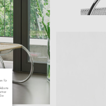
en für
Website
rtner
Sie