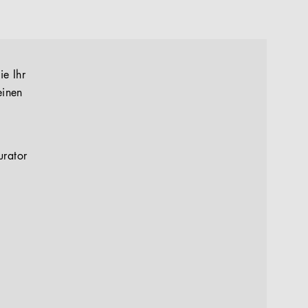
ie Ihr
einen
urator