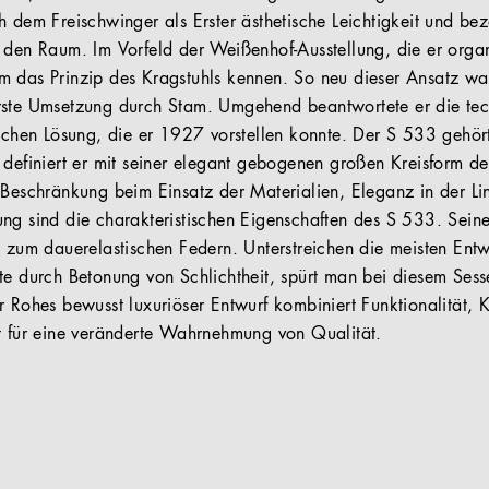
h dem Freischwinger als Erster ästhetische Leichtigkeit und bez
 den Raum. Im Vorfeld der Weißenhof-Ausstellung, die er organi
 das Prinzip des Kragstuhls kennen. So neu dieser Ansatz war
rste Umsetzung durch Stam. Umgehend beantwortete er die tec
ischen Lösung, die er 1927 vorstellen konnte. Der S 533 gehör
 definiert er mit seiner elegant gebogenen großen Kreisform d
 Beschränkung beim Einsatz der Materialien, Eleganz in der Li
ng sind die charakteristischen Eigenschaften des S 533. Sei
t zum dauerelastischen Federn. Unterstreichen die meisten Ent
te durch Betonung von Schlichtheit, spürt man bei diesem Sesse
r Rohes bewusst luxuriöser Entwurf kombiniert Funktionalität, 
t für eine veränderte Wahrnehmung von Qualität.