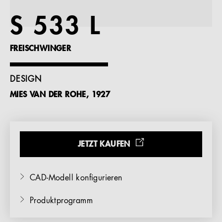
Referenzen
S 533 L
Unternehmen
FREISCHWINGER
DESIGN
MIES VAN DER ROHE, 1927
DE
JETZT KAUFEN
CAD-Modell konfigurieren
Produktprogramm