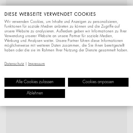
DIESE WEBSEITE VERWENDET COOKIES
Wir verwenden Cookies, um Inhalte und Anzeigen zu personalisieren,
Funktionen für soziale Medien anbieten zu können und die Zugriffe auf
unsere Website zu analysieren. Außerdem geben wir Informationen zu Ihrer
Verwendung unserer Website an unsere Partner für soziale Medien,
Werbung und Analysen weiter. Unsere Partner führen diese Informationen
möglicherweise mit weiteren Daten zusammen, die Sie ihnen bereitgestellt
haben oder die sie im Rahmen Ihrer Nutzung der Dienste gesammelt haben.
Datenschutz
|
Impressum
Alle Cookies zulassen
Cookies anpassen
Ablehnen