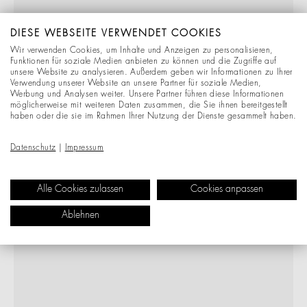
DIESE WEBSEITE VERWENDET COOKIES
Wir verwenden Cookies, um Inhalte und Anzeigen zu personalisieren,
Funktionen für soziale Medien anbieten zu können und die Zugriffe auf
unsere Website zu analysieren. Außerdem geben wir Informationen zu Ihrer
Verwendung unserer Website an unsere Partner für soziale Medien,
Werbung und Analysen weiter. Unsere Partner führen diese Informationen
möglicherweise mit weiteren Daten zusammen, die Sie ihnen bereitgestellt
haben oder die sie im Rahmen Ihrer Nutzung der Dienste gesammelt haben.
Datenschutz
|
Impressum
Alle Cookies zulassen
Cookies anpassen
Ablehnen