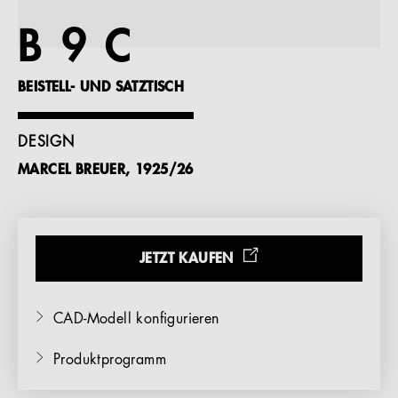
Referenzen
B 9 C
Unternehmen
BEISTELL- UND SATZTISCH
DESIGN
MARCEL BREUER, 1925/26
DE
JETZT KAUFEN
CAD-Modell konfigurieren
Produktprogramm