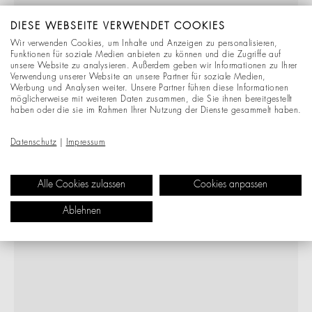
DIESE WEBSEITE VERWENDET COOKIES
Wir verwenden Cookies, um Inhalte und Anzeigen zu personalisieren,
Funktionen für soziale Medien anbieten zu können und die Zugriffe auf
unsere Website zu analysieren. Außerdem geben wir Informationen zu Ihrer
Verwendung unserer Website an unsere Partner für soziale Medien,
Werbung und Analysen weiter. Unsere Partner führen diese Informationen
möglicherweise mit weiteren Daten zusammen, die Sie ihnen bereitgestellt
haben oder die sie im Rahmen Ihrer Nutzung der Dienste gesammelt haben.
Datenschutz
|
Impressum
Alle Cookies zulassen
Cookies anpassen
Ablehnen