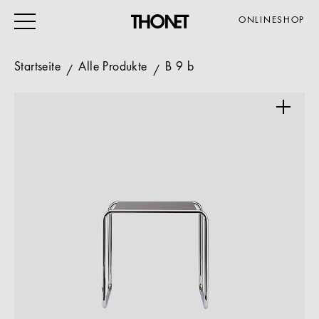
ONLINESHOP
Startseite
Alle Produkte
B 9 b
ARBEITEN
WOHNEN
VERANSTALTUNG
GASTRO & HOTEL
ALLE PRODUKTE
Magazin
Service