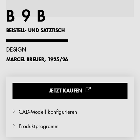
Referenzen
B 9 B
Unternehmen
BEISTELL- UND SATZTISCH
DESIGN
MARCEL BREUER, 1925/26
DE
JETZT KAUFEN
CAD-Modell konfigurieren
Produktprogramm