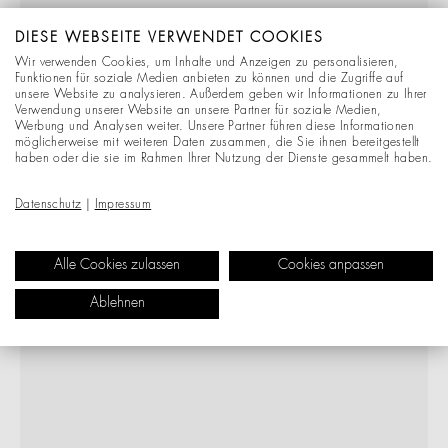
DIESE WEBSEITE VERWENDET COOKIES
Wir verwenden Cookies, um Inhalte und Anzeigen zu personalisieren,
Funktionen für soziale Medien anbieten zu können und die Zugriffe auf
unsere Website zu analysieren. Außerdem geben wir Informationen zu Ihrer
Verwendung unserer Website an unsere Partner für soziale Medien,
Werbung und Analysen weiter. Unsere Partner führen diese Informationen
möglicherweise mit weiteren Daten zusammen, die Sie ihnen bereitgestellt
haben oder die sie im Rahmen Ihrer Nutzung der Dienste gesammelt haben.
Datenschutz
|
Impressum
Alle Cookies zulassen
Cookies anpassen
Ablehnen