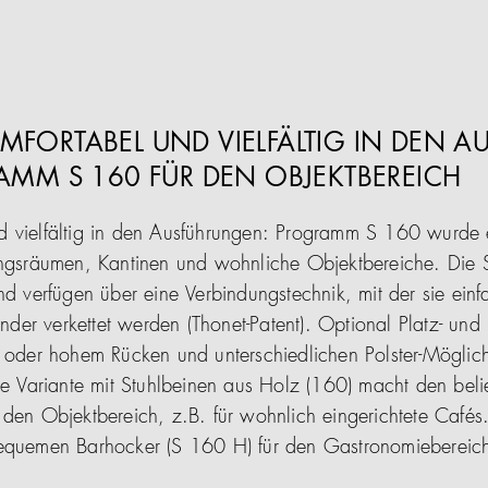
FORTABEL UND VIELFÄLTIG IN DEN 
AMM S 160 FÜR DEN OBJEKTBEREICH
 vielfältig in den Ausführungen: Programm S 160 wurde e
ungsräumen, Kantinen und wohnliche Objektbereiche. Die S
nd verfügen über eine Verbindungstechnik, mit der sie einf
er verkettet werden (Thonet-Patent). Optional Platz- un
m oder hohem Rücken und unterschiedlichen Polster-Möglich
ine Variante mit Stuhlbeinen aus Holz (160) macht den bel
 den Objektbereich, z.B. für wohnlich eingerichtete Cafés
bequemen Barhocker (S 160 H) für den Gastronomiebereic