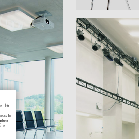
en für
Website
rtner
Sie