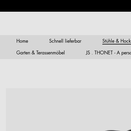
springen
Zur Hauptnavigation springen
Home
Schnell lieferbar
Stühle & Hock
Garten & Terassenmöbel
JS . THONET - A person