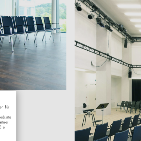
en für
Website
rtner
Sie