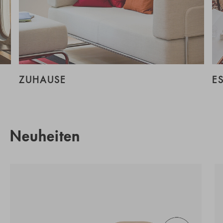
ZUHAUSE
E
Neuheiten