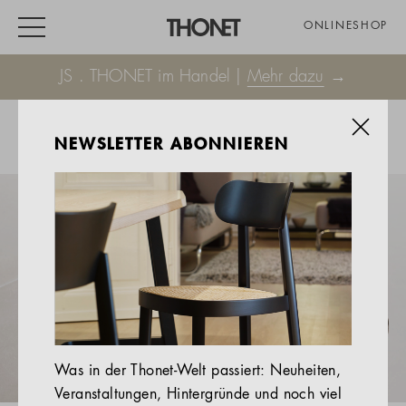
ONLINESHOP
JS . THONET im Handel |
Mehr dazu
→
NEWSLETTER ABONNIEREN
ARBEITEN
WOHNEN
VERANSTALTUNG
GASTRO & HOTEL
ALLE PRODUKTE
Magazin
Was in der Thonet-Welt passiert: Neuheiten,
Service
Veranstaltungen, Hintergründe und noch viel