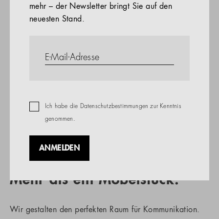
mehr – der Newsletter bringt Sie auf den
Referenzen
neuesten Stand.
PRODUKTE
Unternehmen
ONLINESHOP
DE
Ich habe die
Datenschutzbestimmungen
zur Kenntnis
genommen.
HÄNDLERSUCHE
ANMELDEN
Mehr als ein Möbelstück.
Wir gestalten den perfekten Raum für Kommunikation.