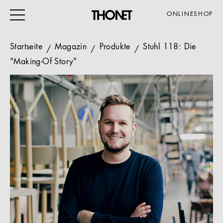
ONLINESHOP
Startseite
Magazin
Produkte
Stuhl 118: Die
"Making-Of Story"
ARBEITEN
WOHNEN
VERANSTALTUNG
GASTRO & HOTEL
ALLE PRODUKTE
Magazin
Service