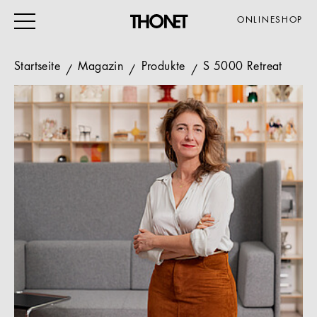
ONLINESHOP
Startseite
Magazin
Produkte
S 5000 Retreat
ARBEITEN
WOHNEN
VERANSTALTUNG
GASTRO & HOTEL
ALLE PRODUKTE
Magazin
Service