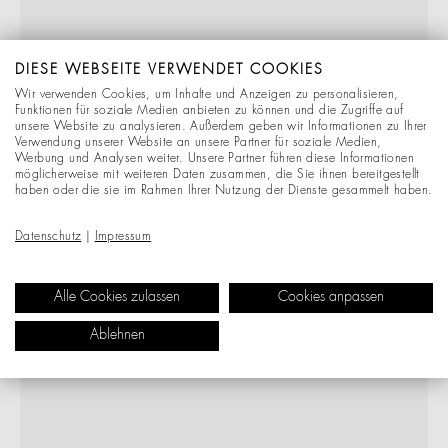
DIESE WEBSEITE VERWENDET COOKIES
Wir verwenden Cookies, um Inhalte und Anzeigen zu personalisieren,
Funktionen für soziale Medien anbieten zu können und die Zugriffe auf
unsere Website zu analysieren. Außerdem geben wir Informationen zu Ihrer
Verwendung unserer Website an unsere Partner für soziale Medien,
Werbung und Analysen weiter. Unsere Partner führen diese Informationen
möglicherweise mit weiteren Daten zusammen, die Sie ihnen bereitgestellt
haben oder die sie im Rahmen Ihrer Nutzung der Dienste gesammelt haben.
Datenschutz
|
Impressum
Alle Cookies zulassen
Cookies anpassen
Ablehnen