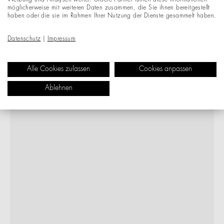
möglicherweise mit weiteren Daten zusammen, die Sie ihnen bereitgestellt
haben oder die sie im Rahmen Ihrer Nutzung der Dienste gesammelt haben.
Datenschutz
|
Impressum
Alle Cookies zulassen
Cookies anpassen
Ablehnen