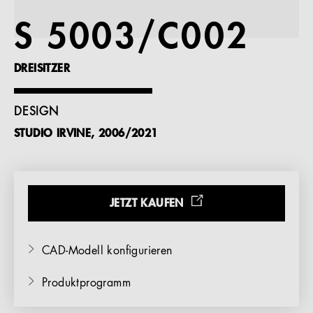
Referenzen
S 5003/C002
Unternehmen
DREISITZER
DESIGN
STUDIO IRVINE, 2006/2021
DE
JETZT KAUFEN
CAD-Modell konfigurieren
Produktprogramm