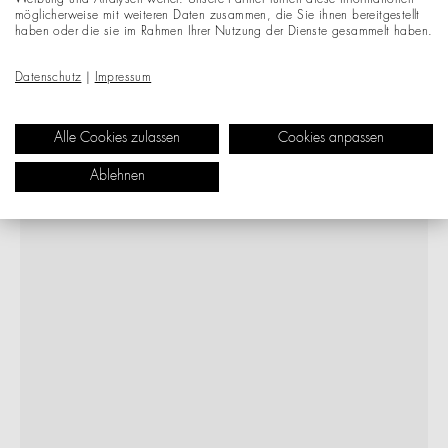
möglicherweise mit weiteren Daten zusammen, die Sie ihnen bereitgestellt
haben oder die sie im Rahmen Ihrer Nutzung der Dienste gesammelt haben.
Datenschutz
|
Impressum
Alle Cookies zulassen
Cookies anpassen
Ablehnen