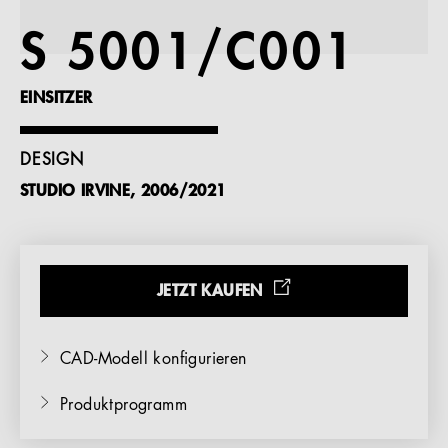
Referenzen
S 5001/C001
Unternehmen
EINSITZER
DESIGN
STUDIO IRVINE, 2006/2021
DE
JETZT KAUFEN
CAD-Modell konfigurieren
Produktprogramm