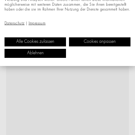
möglicherweise mit weiteren Daten zusammen, die Sie ihnen bereitgestellt
haben oder die sie im Rahmen Ihrer Nutzung der Dienste gesammelt haben.
Datenschutz
|
Impressum
Alle Cookies zulassen
Cookies anpassen
Ablehnen