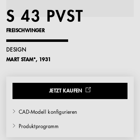
Referenzen
S 43 PVST
Unternehmen
FREISCHWINGER
DESIGN
MART STAM*, 1931
DE
JETZT KAUFEN
CAD-Modell konfigurieren
Produktprogramm