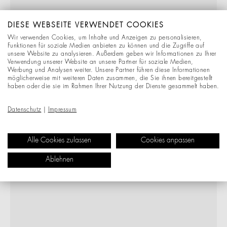
DIESE WEBSEITE VERWENDET COOKIES
Wir verwenden Cookies, um Inhalte und Anzeigen zu personalisieren,
Funktionen für soziale Medien anbieten zu können und die Zugriffe auf
unsere Website zu analysieren. Außerdem geben wir Informationen zu Ihrer
Verwendung unserer Website an unsere Partner für soziale Medien,
Werbung und Analysen weiter. Unsere Partner führen diese Informationen
möglicherweise mit weiteren Daten zusammen, die Sie ihnen bereitgestellt
haben oder die sie im Rahmen Ihrer Nutzung der Dienste gesammelt haben.
Datenschutz
|
Impressum
Alle Cookies zulassen
Cookies anpassen
Ablehnen