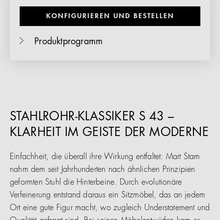
KONFIGURIEREN UND BESTELLEN
Produktprogramm
STAHLROHR-KLASSIKER S 43 –
KLARHEIT IM GEISTE DER MODERNE
Einfachheit, die überall ihre Wirkung entfaltet: Mart Stam
nahm dem seit Jahrhunderten nach ähnlichen Prinzipien
geformten Stuhl die Hinterbeine. Durch evolutionäre
Verfeinerung entstand daraus ein Sitzmöbel, das an jedem
Ort eine gute Figur macht, wo zugleich Understatement und