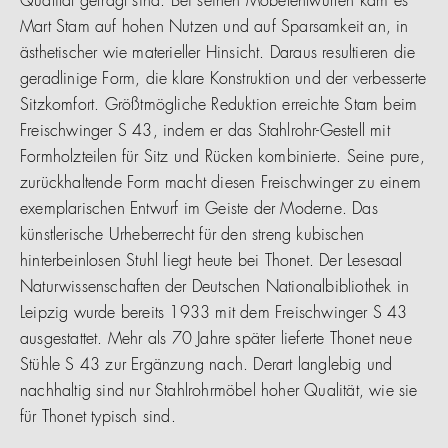
Qualität gefragt sind. Bei seinen Möbelentwürfen kam es
Mart Stam auf hohen Nutzen und auf Sparsamkeit an, in
ästhetischer wie materieller Hinsicht. Daraus resultieren die
geradlinige Form, die klare Konstruktion und der verbesserte
Sitzkomfort. Größtmögliche Reduktion erreichte Stam beim
Freischwinger S 43, indem er das Stahlrohr-Gestell mit
Formholzteilen für Sitz und Rücken kombinierte. Seine pure,
zurückhaltende Form macht diesen Freischwinger zu einem
exemplarischen Entwurf im Geiste der Moderne. Das
künstlerische Urheberrecht für den streng kubischen
hinterbeinlosen Stuhl liegt heute bei Thonet. Der Lesesaal
Naturwissenschaften der Deutschen Nationalbibliothek in
Leipzig wurde bereits 1933 mit dem Freischwinger S 43
ausgestattet. Mehr als 70 Jahre später lieferte Thonet neue
Stühle S 43 zur Ergänzung nach. Derart langlebig und
nachhaltig sind nur Stahlrohrmöbel hoher Qualität, wie sie
für Thonet typisch sind.