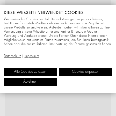
DIESE WEBSEITE VERWENDET COOKIES
Wir verwenden Cookies, um Inhalte und Anzeigen zu personalisieren,
Funktionen für soziale Medien anbieten zu können und die Zugriffe auf
unsere Website zu analysieren. Außerdem geben wir Informationen zu Ihrer
Verwendung unserer Website an unsere Partner für soziale Medien,
Werbung und Analysen weiter. Unsere Partner führen diese Informationen
möglicherweise mit weiteren Daten zusammen, die Sie ihnen bereitgestellt
haben oder die sie im Rahmen Ihrer Nutzung der Dienste gesammelt haben.
Datenschutz
|
Impressum
Alle Cookies zulassen
Cookies anpassen
Ablehnen