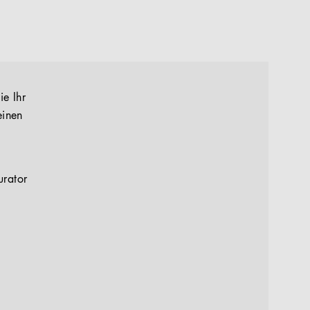
ie Ihr
einen
urator