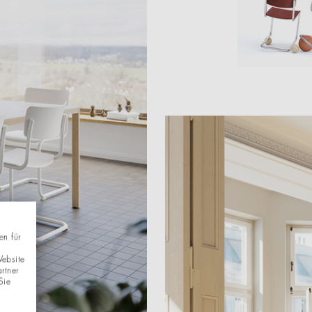
en für
Website
rtner
Sie