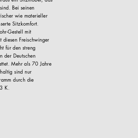
araus ein Sitzmöbel, das
sind. Bei seinen
scher wie materieller
serte Sitzkomfort.
hr-Gestell mit
t diesen Freischwinger
t für den streng
en der Deutschen
ttet. Mehr als 70 Jahre
haltig sind nur
ogramm durch die
43 K.