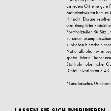
Prinzipien geformten Stu
an jedem Ort eine gute F
Möbelentwürfen kam es M
Hinsicht. Daraus resultie
Größtmögliche Reduktion 
Formholzteilen für Sitz 
zu einem exemplarischen 
kubischen hinterbeinlose
Nationalbibliothek in Le
später lieferte Thonet n
Stahlrohrmöbel hoher Qua
Drehstuhlvarianten S 43 
*künstlerisches Urheberr