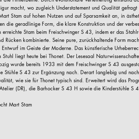
hl die Hinterbeine. Durch evolutionäre Verfeinerung entstand d
igur macht, wo zugleich Understatement und Qualität gefragt 
art Stam auf hohen Nutzen und auf Sparsamkeit an, in ästheti
ren die geradlinige Form, die klare Konstruktion und der verbes
erreichte Stam beim Freischwinger S 43, indem er das Stahlro
und Rücken kombinierte. Seine pure, zurückhaltende Form mach
Entwurf im Geiste der Moderne. Das künstlerische Urheberrech
n Stuhl liegt heute bei Thonet. Der Lesesaal Naturwissenschaft
ipzig wurde bereits 1933 mit dem Freischwinger S 43 ausgesta
eue Stühle S 43 zur Ergänzung nach. Derart langlebig und nach
lität, wie sie für Thonet typisch sind. Erweitert wird das Pr
Atelier (DR), die Barhocker S 43 H sowie die Kinderstühle S 
echt Mart Stam