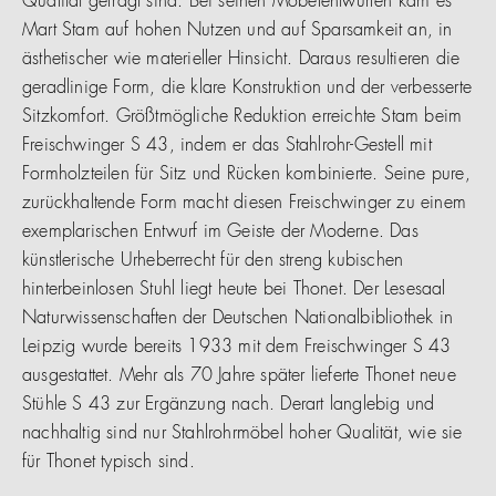
Qualität gefragt sind. Bei seinen Möbelentwürfen kam es
Mart Stam auf hohen Nutzen und auf Sparsamkeit an, in
ästhetischer wie materieller Hinsicht. Daraus resultieren die
geradlinige Form, die klare Konstruktion und der verbesserte
Sitzkomfort. Größtmögliche Reduktion erreichte Stam beim
Freischwinger S 43, indem er das Stahlrohr-Gestell mit
Formholzteilen für Sitz und Rücken kombinierte. Seine pure,
zurückhaltende Form macht diesen Freischwinger zu einem
exemplarischen Entwurf im Geiste der Moderne. Das
künstlerische Urheberrecht für den streng kubischen
hinterbeinlosen Stuhl liegt heute bei Thonet. Der Lesesaal
Naturwissenschaften der Deutschen Nationalbibliothek in
Leipzig wurde bereits 1933 mit dem Freischwinger S 43
ausgestattet. Mehr als 70 Jahre später lieferte Thonet neue
Stühle S 43 zur Ergänzung nach. Derart langlebig und
nachhaltig sind nur Stahlrohrmöbel hoher Qualität, wie sie
für Thonet typisch sind.