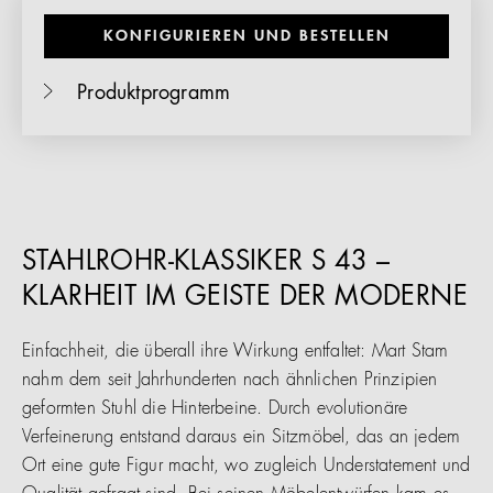
KONFIGURIEREN UND BESTELLEN
Produktprogramm
STAHLROHR-KLASSIKER S 43 –
KLARHEIT IM GEISTE DER MODERNE
Einfachheit, die überall ihre Wirkung entfaltet: Mart Stam
nahm dem seit Jahrhunderten nach ähnlichen Prinzipien
geformten Stuhl die Hinterbeine. Durch evolutionäre
Verfeinerung entstand daraus ein Sitzmöbel, das an jedem
Ort eine gute Figur macht, wo zugleich Understatement und